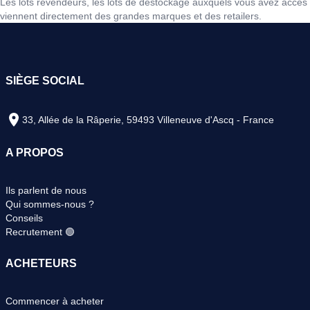
Les lots revendeurs, les lots de déstockage auxquels vous avez accès
viennent directement des grandes marques et des retailers.
SIÈGE SOCIAL
33, Allée de la Râperie, 59493 Villeneuve d'Ascq - France
A PROPOS
Ils parlent de nous
Qui sommes-nous ?
Conseils
Recrutement 🟢
ACHETEURS
Commencer à acheter