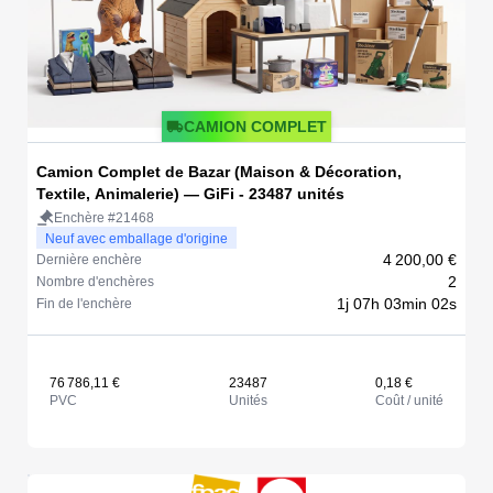
CAMION COMPLET
Camion Complet de Bazar (Maison & Décoration,
Textile, Animalerie) — GiFi - 23487 unités
Enchère #21468
Neuf avec emballage d'origine
4 200,00 €
Dernière enchère
2
Nombre d'enchères
1j 07h 03min 02s
Fin de l'enchère
76 786,11 €
23487
0,18 €
PVC
Unités
Coût / unité