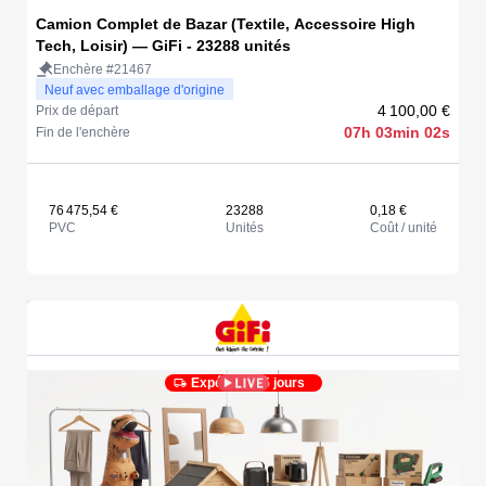
Camion Complet de Bazar (Textile, Accessoire High
Tech, Loisir) — GiFi - 23288 unités
Enchère #21467
Neuf avec emballage d'origine
4 100,00 €
Prix de départ
07h 03min 02s
Fin de l'enchère
76 475,54 €
23288
0,18 €
PVC
Unités
Coût / unité
Expédié en 5 jours