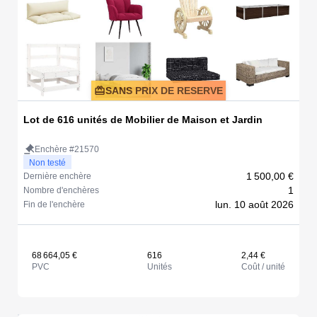
SANS PRIX DE RESERVE
Lot de 616 unités de Mobilier de Maison et Jardin
Enchère #21570
Non testé
1 500,00 €
Dernière enchère
1
Nombre d'enchères
lun. 10 août 2026
Fin de l'enchère
68 664,05 €
616
2,44 €
PVC
Unités
Coût / unité