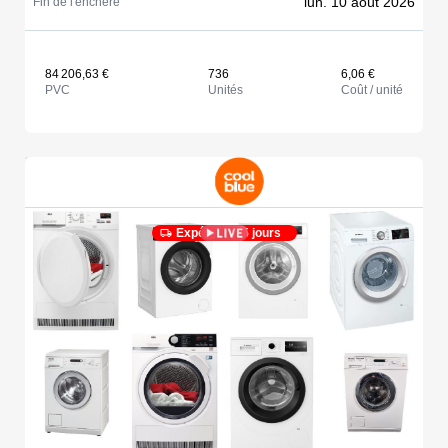
lun. 10 août 2026
Fin de l'enchère
84 206,63 €
736
6,06 €
PVC
Unités
Coût / unité
Expédié en 5 jours