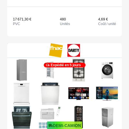
17 671,30 €
480
4,69 €
PVC
Unités
Coût / unité
Expédié en 5 jours
DEMI-CAMION