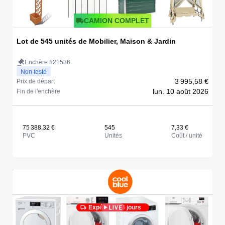
CAMION COMPLET
Lot de 545 unités de Mobilier, Maison & Jardin
Enchère #21536
Non testé
3 995,58 €
Prix de départ
lun. 10 août 2026
Fin de l'enchère
75 388,32 €
545
7,33 €
PVC
Unités
Coût / unité
Expédié en 5 jours