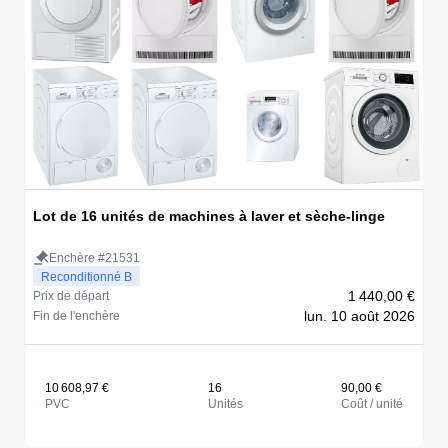
Lot de 16 unités de machines à laver et sèche-linge
Enchère #21531
Reconditionné B
1 440,00 €
Prix de départ
lun. 10 août 2026
Fin de l'enchère
10 608,97 €
16
90,00 €
PVC
Unités
Coût / unité