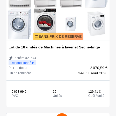
SANS PRIX DE RESERVE
Lot de 16 unités de Machines à laver et Sèche-linge
Enchère #21574
Reconditionné B
2 070,59 €
Prix de départ
mar. 11 août 2026
Fin de l'enchère
9 663,99 €
16
129,41 €
PVC
Unités
Coût / unité