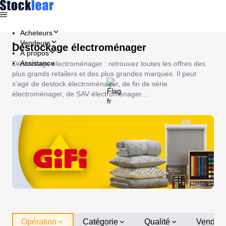
Acheteurs
Vendeurs
Déstockage électroménager
À propos
Assistance
Déstockage électroménager : retrouvez toutes les offres des
plus grands retailers et des plus grandes marques. Il peut
s'agir de destock électroménager, de fin de série
électroménager, de SAV électroménager...
Opération
Catégorie
Qualité
Vendeu