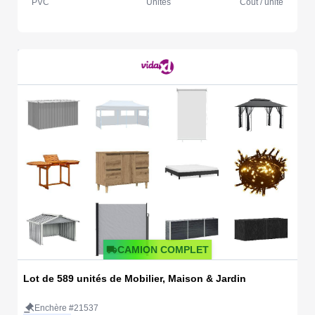
PVC
Unités
Coût / unité
CAMION COMPLET
Lot de 589 unités de Mobilier, Maison & Jardin
Enchère #21537