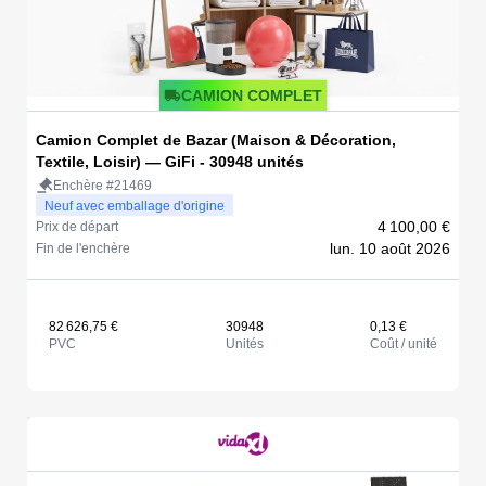
CAMION COMPLET
Camion Complet de Bazar (Maison & Décoration,
Textile, Loisir) — GiFi - 30948 unités
Enchère #21469
Neuf avec emballage d'origine
4 100,00 €
Prix de départ
lun. 10 août 2026
Fin de l'enchère
82 626,75 €
30948
0,13 €
PVC
Unités
Coût / unité