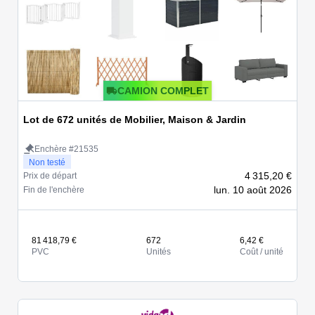
CAMION COMPLET
Lot de 672 unités de Mobilier, Maison & Jardin
Enchère #21535
Non testé
4 315,20 €
Prix de départ
lun. 10 août 2026
Fin de l'enchère
81 418,79 €
672
6,42 €
PVC
Unités
Coût / unité