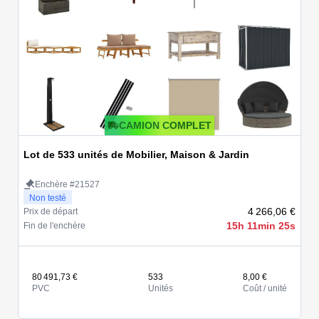
CAMION COMPLET
Lot de 533 unités de Mobilier, Maison & Jardin
Enchère #21527
Non testé
4 266,06 €
Prix de départ
15h 11min 25s
Fin de l'enchère
80 491,73 €
533
8,00 €
PVC
Unités
Coût / unité