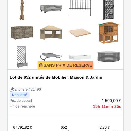
SANS PRIX DE RESERVE
Lot de 652 unités de Mobilier, Maison & Jardin
Enchère #21490
Non testé
1 500,00 €
Prix de départ
15h 11min 25s
Fin de l'enchère
67 791,82 €
652
2,30 €