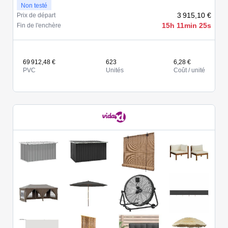
Non testé
3 915,10 €
Prix de départ
15h 11min 25s
Fin de l'enchère
69 912,48 €
623
6,28 €
PVC
Unités
Coût / unité