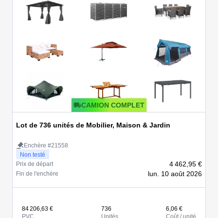
CAMION COMPLET
Lot de 736 unités de Mobilier, Maison & Jardin
Enchère #21558
Non testé
4 462,95 €
Prix de départ
lun. 10 août 2026
Fin de l'enchère
84 206,63 €
736
6,06 €
PVC
Unités
Coût / unité