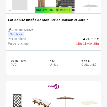
CAMION COMPLET
Lot de 642 unités de Mobilier de Maison et Jardin
Enchère #21525
Non testé
4 210,92 €
Prix de départ
15h 11min 25s
Fin de l'enchère
79 451,40 €
642
6,56 €
PVC
Unités
Coût / unité