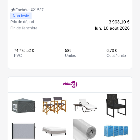
Enchère #21537
Non testé
3 963,10 €
Prix de départ
lun. 10 août 2026
Fin de l'enchère
74 775,52 €
589
6,73 €
PVC
Unités
Coût / unité