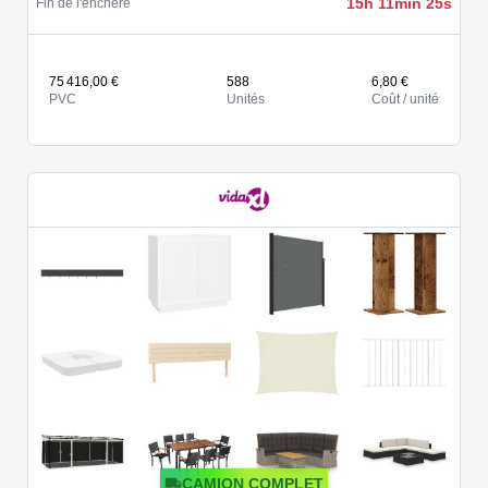
15h 11min 25s
Fin de l'enchère
75 416,00 €
588
6,80 €
PVC
Unités
Coût / unité
CAMION COMPLET