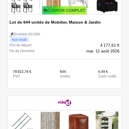
CAMION COMPLET
Lot de 644 unités de Mobilier, Maison & Jardin
Enchère #21566
Non testé
4 177,61 €
Prix de départ
mar. 11 août 2026
Fin de l'enchère
78 822,76 €
644
6,49 €
PVC
Unités
Coût / unité