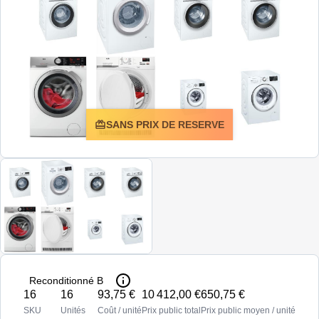
SANS PRIX DE RESERVE
Reconditionné B
16
16
93,75 €
10 412,00 €
650,75 €
SKU
Unités
Coût / unité
Prix public total
Prix public moyen / unité