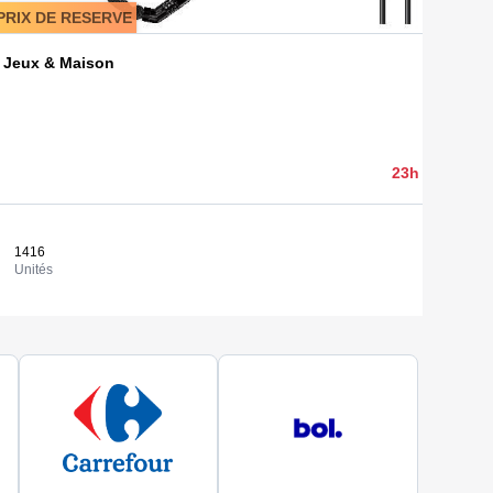
PRIX DE RESERVE
 Jouets, Bricolage, Jeux & Maison
1 500,00 
23h 38min 32
1416
1,06 €
Consulter
Unités
Coût / uni