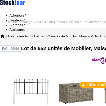
Acheteurs
Vendeurs
Tous les lots
Bricolage
Culture & Loisir
Pneus & Pièces auto
Electroména
À propos
Assistance
Lots revendeur
Lot de 652 unités de Mobilier, Maison & Jardin -
Lot de 652 unités de Mobilier, Mais
Ref. : 20936
Offre Spé