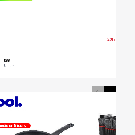
3 997,05 
23h 38min 32
588
6,80 €
Consulter
Unités
Coût / uni
édié en 5 jours