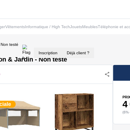
ger
Vêtements
Informatique / High Tech
Jouets
Meubles
Téléphonie et ac
 Non testé
Inscription
Déjà client ?
on & Jardin - Non testé
PRI
4
ciale
(6% 