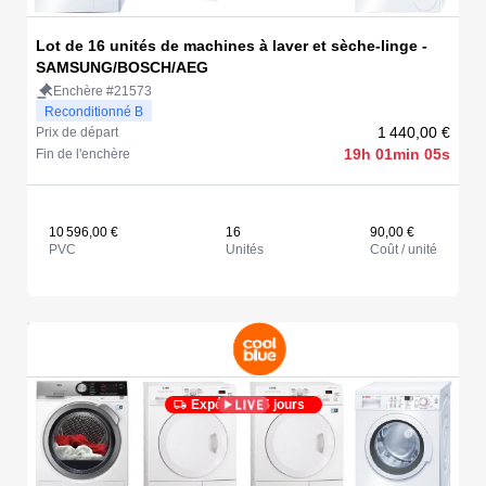
Lot de 16 unités de machines à laver et sèche-linge -
SAMSUNG/BOSCH/AEG
Enchère #21573
Reconditionné B
1 440,00 €
Prix de départ
19h 01min 05s
Fin de l'enchère
10 596,00 €
16
90,00 €
PVC
Unités
Coût / unité
Expédié en 5 jours