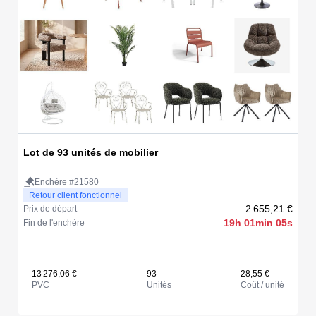
Lot de 93 unités de mobilier
Enchère #21580
Retour client fonctionnel
2 655,21 €
Prix de départ
19h 01min 05s
Fin de l'enchère
13 276,06 €
93
28,55 €
PVC
Unités
Coût / unité