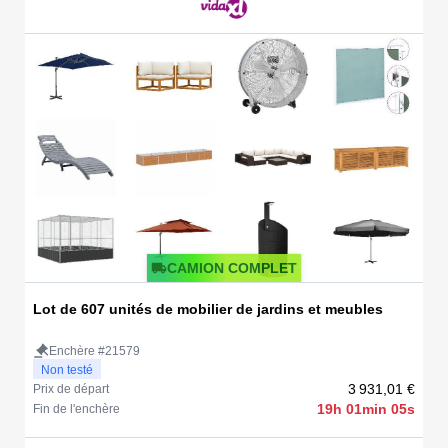
CAMION COMPLET
Lot de 607 unités de mobilier de jardins et meubles
Enchère #21579
Non testé
3 931,01 €
Prix de départ
19h 01min 05s
Fin de l'enchère