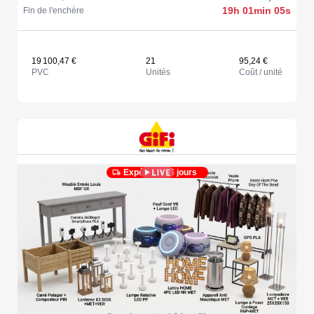
19h 01min 05s
Fin de l'enchère
19 100,47 €
21
95,24 €
PVC
Unités
Coût / unité
Expédié en 5 jours