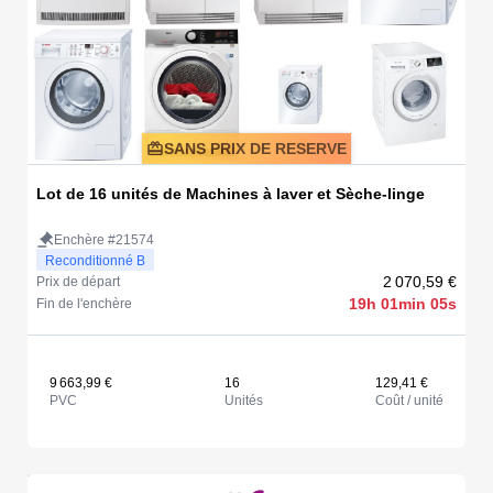
SANS PRIX DE RESERVE
Lot de 16 unités de Machines à laver et Sèche-linge
Enchère #21574
Reconditionné B
2 070,59 €
Prix de départ
19h 01min 05s
Fin de l'enchère
9 663,99 €
16
129,41 €
PVC
Unités
Coût / unité