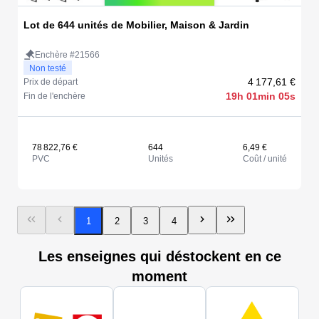
Lot de 644 unités de Mobilier, Maison & Jardin
Enchère #21566
Non testé
4 177,61 €
Prix de départ
19h 01min 05s
Fin de l'enchère
78 822,76 €
644
6,49 €
PVC
Unités
Coût / unité
1
2
3
4
Les enseignes qui déstockent en ce
moment