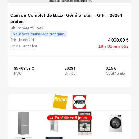
Camion Complet de Bazar Généraliste — GiFi - 26284
unités
Enchère #21549
Neuf avec emballage d'origine
4 000,00 €
Prix de départ
19h 01min 05s
Fin de l'enchère
85 463,93 €
26284
0,15 €
PVC
Unités
Coût / unité
Expédié en 5 jours