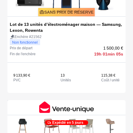
SANS PRIX DE RESERVE
Lot de 13 unités d’électroménager maison — Samsung,
Lexon, Rowenta
Enchère #21562
Non fonctionnel
1 500,00 €
Prix de départ
19h 01min 05s
Fin de l'enchère
9 133,90 €
13
115,38 €
PVC
Unités
Coût / unité
Expédié en 5 jours