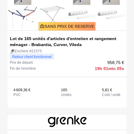
SANS PRIX DE RESERVE
Lot de 165 unités d'articles d'entretien et rangement
ménager - Brabantia, Curver, Vileda
Enchère #21575
Retour client fonctionnel
958,75 €
Prix de départ
19h 01min 05s
Fin de l'enchère
4 609,36 €
165
5,81 €
PVC
Unités
Coût / unité