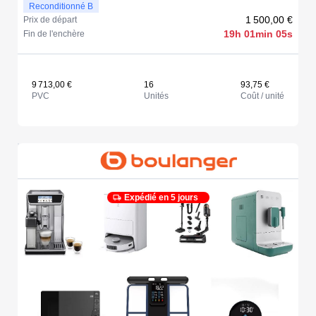
Reconditionné B
1 500,00 €
Prix de départ
19h 01min 05s
Fin de l'enchère
9 713,00 €
16
93,75 €
PVC
Unités
Coût / unité
Expédié en 5 jours