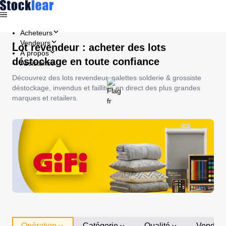
Acheteurs
Vendeurs
Lot revendeur : acheter des lots
À propos
déstockage en toute confiance
Assistance
Découvrez des lots revendeur, palettes solderie & grossiste
déstockage, invendus et faillites en direct des plus grandes
marques et retailers.
Opération
Catégorie
Qualité
Vendeu