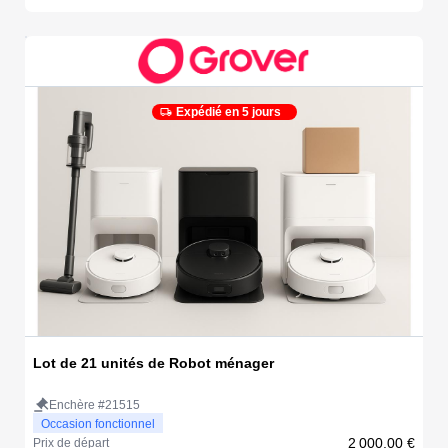
Expédié en 5 jours
Lot de 21 unités de Robot ménager
Enchère #21515
Occasion fonctionnel
2 000,00 €
Prix de départ