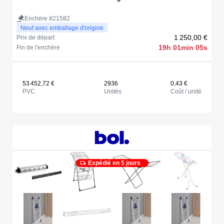
Enchère #21582
Neuf avec emballage d'origine
1 250,00 €
Prix de départ
19h 01min 05s
Fin de l'enchère
53 452,72 €
2936
0,43 €
PVC
Unités
Coût / unité
Expédié en 5 jours