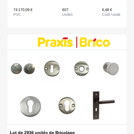
74 170,09 €
607
6,48 €
PVC
Unités
Coût / unité
Lot de 2936 unités de Bricolage