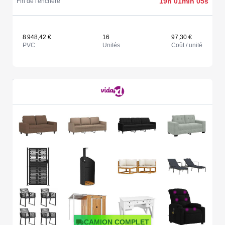
19h 01min 05s
Fin de l'enchère
8 948,42 €
16
97,30 €
PVC
Unités
Coût / unité
CAMION COMPLET