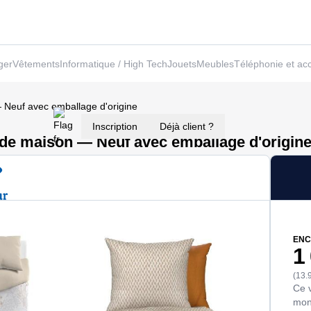
ger
Vêtements
Informatique / High Tech
Jouets
Meubles
Téléphonie et ac
 — Neuf avec emballage d'origine
Inscription
Déjà client ?
ge de maison — Neuf avec emballage d'origin
ENC
1
(13.
Ce 
mon