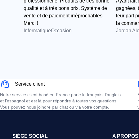
professionnelle. Produits de très bonne
Ayant fait
qualité et à très bons prix. Système de
gagnées, t
vente et de paiement irréprochables.
leur part 
Merci !
la comma
InformatiqueOccasion
Jordan Al
Service client
Notre service client basé en France parle le français, l’anglais
et l’espagnol et est là pour répondre à toutes vos questions.
Vous pouvez nous joindre par chat ou via votre compte.
SIÈGE SOCIAL
A PROPOS