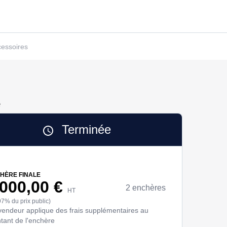
cessoires
e
Terminée
HÈRE FINALE
 000,00 €
2 enchères
HT
97% du prix public)
vendeur applique des frais supplémentaires au
tant de l'enchère