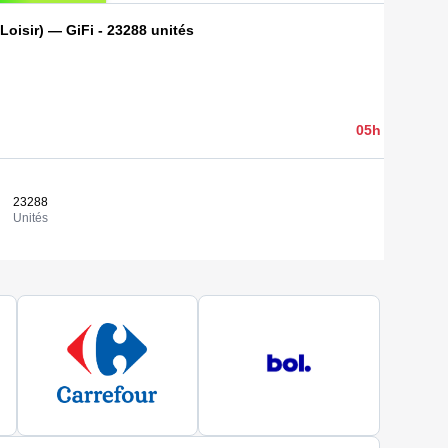
oisir) — GiFi - 23288 unités
4 100,00 
05h 54min 57
23288
0,18 €
Consulter
Unités
Coût / uni