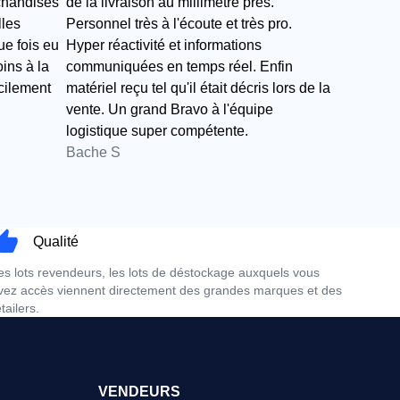
chandises
de la livraison au millimètre près.
lles
Personnel très à l'écoute et très pro.
e fois eu
Hyper réactivité et informations
ns à la
communiquées en temps réel. Enfin
acilement
matériel reçu tel qu'il était décris lors de la
vente. Un grand Bravo à l'équipe
logistique super compétente.
Bache S
Qualité
es lots revendeurs, les lots de déstockage auxquels vous
vez accès viennent directement des grandes marques et des
etailers.
VENDEURS