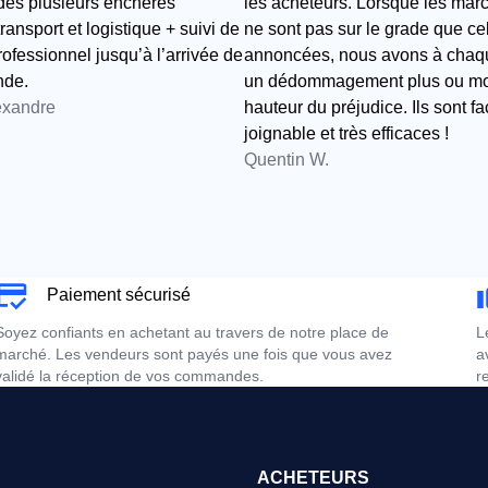
 des plusieurs enchères
les acheteurs. Lorsque les mar
ransport et logistique + suivi de
ne sont pas sur le grade que ce
professionnel jusqu’à l’arrivée de
annoncées, nous avons à chaqu
nde.
un dédommagement plus ou moi
exandre
hauteur du préjudice. Ils sont f
joignable et très efficaces !
Quentin W.
Paiement sécurisé
Soyez confiants en achetant au travers de notre place de
L
marché. Les vendeurs sont payés une fois que vous avez
a
validé la réception de vos commandes.
r
ACHETEURS