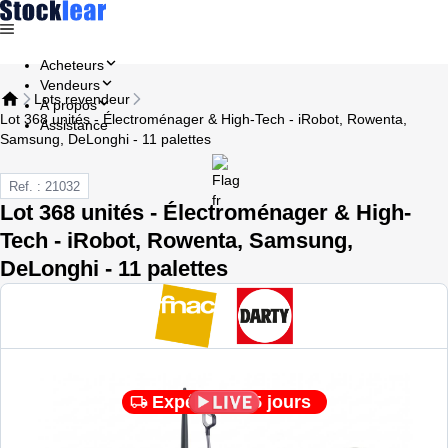
Acheteurs
Vendeurs
Lots revendeur
À propos
Lot 368 unités - Électroménager & High-Tech - iRobot, Rowenta,
Assistance
Samsung, DeLonghi - 11 palettes
Ref. : 21032
Lot 368 unités - Électroménager & High-
Tech - iRobot, Rowenta, Samsung,
DeLonghi - 11 palettes
Expédié en 5 jours